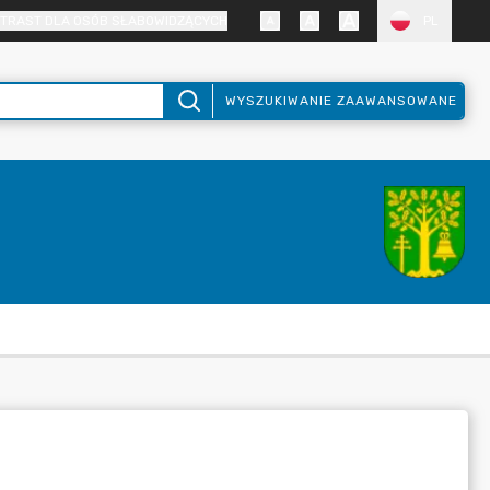
TRAST DLA OSÓB SŁABOWIDZĄCYCH
PL
WYSZUKIWANIE ZAAWANSOWANE