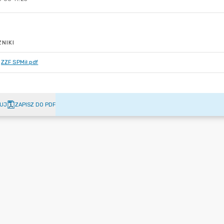
NIKI
ZZF SPMił.pdf
UJ
ZAPISZ DO PDF