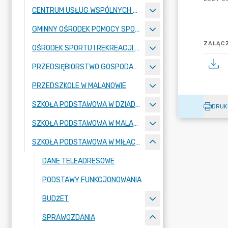
CENTRUM USŁUG WSPÓLNYCH W MALANOWIE
GMINNY OŚRODEK POMOCY SPOŁECZNEJ
ZAŁĄCZ
OŚRODEK SPORTU I REKREACJI W MALANOWIE
PRZEDSIĘBIORSTWO GOSPODARKI KOMUNALNEJ
PRZEDSZKOLE W MALANOWIE
SZKOŁA PODSTAWOWA W DZIADOWICACH
DRUK
SZKOŁA PODSTAWOWA W MALANOWIE
SZKOŁA PODSTAWOWA W MIŁACZEWIE
DANE TELEADRESOWE
PODSTAWY FUNKCJONOWANIA
BUDŻET
SPRAWOZDANIA