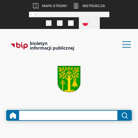
MAPA STRONY
INSTRUKCJA
KONTRAST DLA OSÓB SŁABOWIDZĄCYCH
PL
biuletyn
informacji publicznej