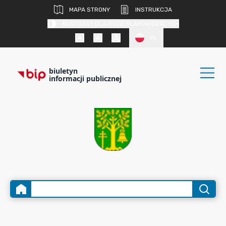
MAPA STRONY
INSTRUKCJA
KONTRAST DLA OSÓB SŁABOWIDZĄCYCH
PL
biuletyn
informacji publicznej