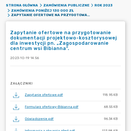
STRONA GŁÓWNA
ZAMÓWIENIA PUBLICZNE
ROK 2023
ZAMÓWIENIA PONIŻEJ 130 000 ZŁ
ZAPYTANIE OFERTOWE NA PRZYGOTOWANIE DOKUMENTACJI PROJEKTOWO-KOSZTORYSOWEJ DLA INWESTYCJI PN. „ZAGOSPODAROWANIE CENTRUM WSI BIBIANNA”.
Zapytanie ofertowe na przygotowanie
dokumentacji projektowo-kosztorysowej
dla inwestycji pn. „Zagospodarowanie
centrum wsi Bibianna”.
2023-10-19 14:56
ZAŁĄCZNIKI
Zapytanie ofertowe.pdf
118.95 KB
Formularz ofertowy-Bibianna.pdf
68.55 KB
Oświadczenie.pdf
96.34 KB
Informacja z otwarcia ofert.pdf
123.98 KB