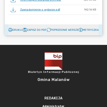
Zawiadomienie o wyborze.pdf
142.16 KB
DRUKUJ
ZAPISZ DO PDF
POPRZEDNIE WERSJE
METRYCZKA
Biuletyn Informacji Publicznej
Gmina Malanów
REDAKCJA
Administrator