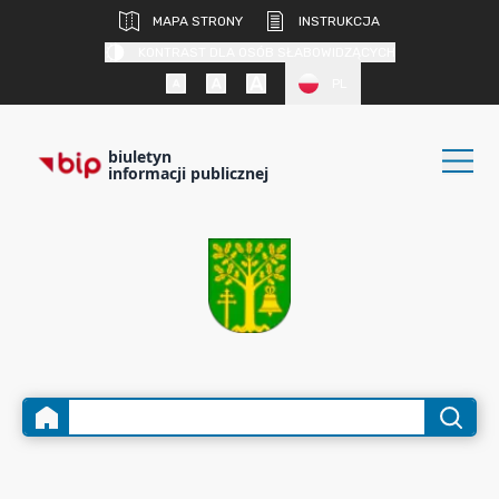
MAPA STRONY
INSTRUKCJA
KONTRAST DLA OSÓB SŁABOWIDZĄCYCH
PL
biuletyn
informacji publicznej