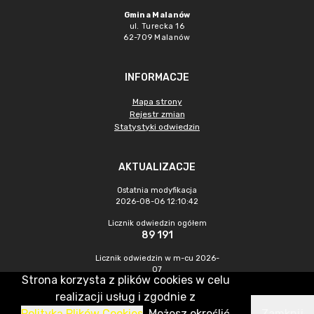
Gmina Malanów
ul. Turecka 16
62-709 Malanów
INFORMACJE
Mapa strony
Rejestr zmian
Statystyki odwiedzin
AKTUALIZACJE
Ostatnia modyfikacja
2026-08-06 12:10:42
Licznik odwiedzin ogółem
89 191
Licznik odwiedzin w m-cu 2026-
07
Strona korzysta z plików cookies w celu
412
realizacji usług i zgodnie z
Polityką Plików Cookies
. Możesz określić
Zamknij
CMS & Hosting: Nefeni Sp. z o.o.