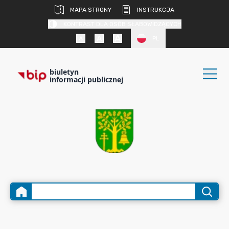
MAPA STRONY
INSTRUKCJA
KONTRAST DLA OSÓB SŁABOWIDZĄCYCH
PL
biuletyn
informacji publicznej