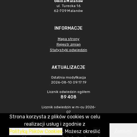
Gmina Malanów
ul. Turecka 16
62-709 Malanów
INFORMACJE
Mapa strony
Rejestr zmian
Statystyki odwiedzin
AKTUALIZACJE
Ostatnia modyfikacja
2026-08-10 09:17:19
Licznik odwiedzin ogółem
89 408
Licznik odwiedzin w m-cu 2026-
07
Strona korzysta z plików cookies w celu
629
realizacji usług i zgodnie z
Polityką Plików Cookies
. Możesz określić
Zamknij
CMS & Hosting: Nefeni Sp. z o.o.