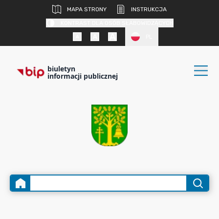
MAPA STRONY
INSTRUKCJA
KONTRAST DLA OSÓB SŁABOWIDZĄCYCH
PL
biuletyn
informacji publicznej