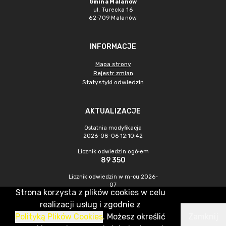
Gmina Malanów
ul. Turecka 16
62-709 Malanów
INFORMACJE
Mapa strony
Rejestr zmian
Statystyki odwiedzin
AKTUALIZACJE
Ostatnia modyfikacja
2026-08-06 12:10:42
Licznik odwiedzin ogółem
89 350
Licznik odwiedzin w m-cu 2026-
07
Strona korzysta z plików cookies w celu
571
realizacji usług i zgodnie z
Polityką Plików Cookies
. Możesz określić
Zamknij
CMS & Hosting: Nefeni Sp. z o.o.