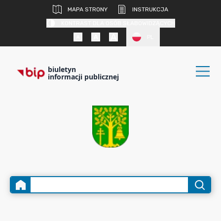
MAPA STRONY
INSTRUKCJA
KONTRAST DLA OSÓB SŁABOWIDZĄCYCH
PL
biuletyn
informacji publicznej