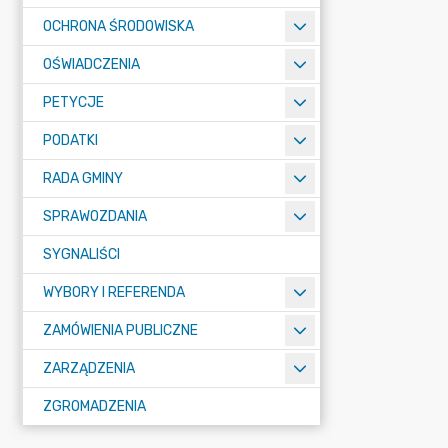
OCHRONA ŚRODOWISKA
OŚWIADCZENIA
PETYCJE
PODATKI
RADA GMINY
SPRAWOZDANIA
SYGNALIŚCI
WYBORY I REFERENDA
ZAMÓWIENIA PUBLICZNE
ZARZĄDZENIA
ZGROMADZENIA