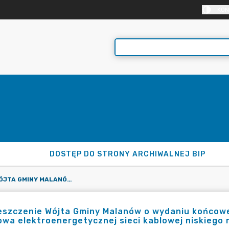
KON
DOSTĘP DO STRONY ARCHIWALNEJ BIP
OBWIESZCZENIE WÓJTA GMINY MALANÓW O WYDANIU KOŃCOWEJ DECYZJI CELU PUBLICZNEGO DLA INWESTYCJI "BUDOWA ELEKTROENERGETYCZNEJ SIECI KABLOWEJ NISKIEGO NAPIĘCIA" W M. ŻDŻENICE
szczenie Wójta Gminy Malanów o wydaniu końcowej 
wa elektroenergetycznej sieci kablowej niskiego 