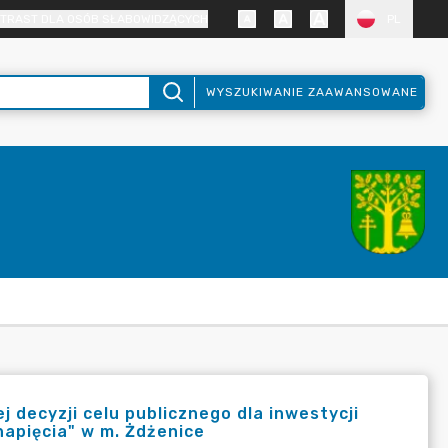
TRAST DLA OSÓB SŁABOWIDZĄCYCH
PL
WYSZUKIWANIE ZAAWANSOWANE
decyzji celu publicznego dla inwestycji
napięcia" w m. Żdżenice