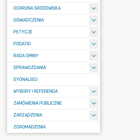
OCHRONA ŚRODOWISKA
OŚWIADCZENIA
PETYCJE
PODATKI
RADA GMINY
SPRAWOZDANIA
SYGNALIŚCI
WYBORY I REFERENDA
ZAMÓWIENIA PUBLICZNE
ZARZĄDZENIA
ZGROMADZENIA