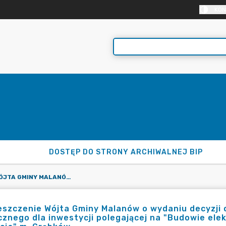
KON
DOSTĘP DO STRONY ARCHIWALNEJ BIP
OBWIESZCZENIE WÓJTA GMINY MALANÓW O WYDANIU DECYZJI O USTALENIU LOKALIZACJI INWESTYCJI CELU PUBLICZNEGO DLA INWESTYCJI POLEGAJĄCEJ NA "BUDOWIE ELEKTROENERGETYCZNEJ SIECI KABLOWEJ NISKIEGO NAPIĘCIA" M. GRĄBKÓW
szczenie Wójta Gminy Malanów o wydaniu decyzji o 
cznego dla inwestycji polegającej na "Budowie ele