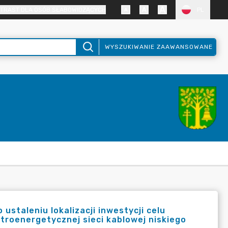
TRAST DLA OSÓB SŁABOWIDZĄCYCH
PL
WYSZUKIWANIE ZAAWANSOWANE
ustaleniu lokalizacji inwestycji celu
ktroenergetycznej sieci kablowej niskiego