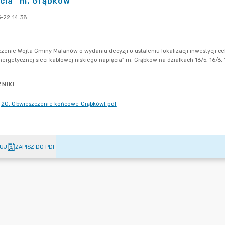
cia" m. Grąbków
-22 14:38
NIKI
20. Obwieszczenie końcowe GrąbkówI.pdf
UJ
ZAPISZ DO PDF