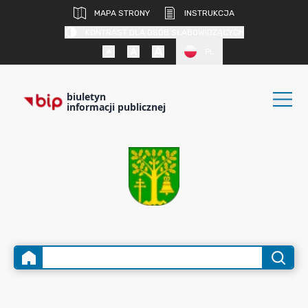
MAPA STRONY
INSTRUKCJA
KONTRAST DLA OSÓB SŁABOWIDZĄCYCH
PL
biuletyn
informacji publicznej