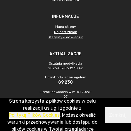
INFORMACJE
Mapa strony
Rejestr zmian
Statystyki odwiedzin
AKTUALIZACJE
Ostatnia modyfikacja
2026-08-06 12:10:42
Licznik odwiedzin ogółem
89 230
Licznik odwiedzin w m-cu 2026-
07
Strona korzysta z plików cookies w celu
451
realizacji usług i zgodnie z
Polityką Plików Cookies
. Możesz określić
Zamknij
CMS & Hosting: Nefeni Sp. z o.o.
warunki przechowywania lub dostępu do
plików cookies w Twojej przeglądarce