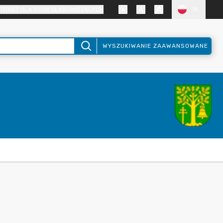
TRAST DLA OSÓB SŁABOWIDZĄCYCH
PL
WYSZUKIWANIE ZAAWANSOWANE