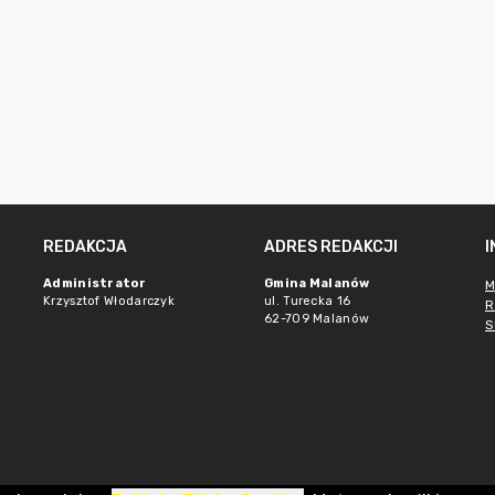
REDAKCJA
ADRES REDAKCJI
Administrator
Gmina Malanów
M
Krzysztof Włodarczyk
ul. Turecka 16
R
62-709 Malanów
S