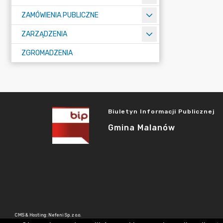
ZAMÓWIENIA PUBLICZNE
ZARZĄDZENIA
ZGROMADZENIA
Biuletyn Informacji Publicznej
Gmina Malanów
CMS & Hosting: Nefeni Sp. z o.o.