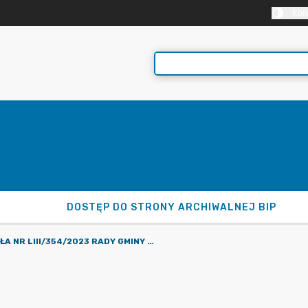
KON
DOSTĘP DO STRONY ARCHIWALNEJ BIP
UCHWAŁA NR LIII/354/2023 RADY GMINY MALANÓW Z DNIA 28 WRZEŚNIA 2023 R. W SPRAWIE ZMIAN W BUDŻECIE GMINY NA 2023 ROK