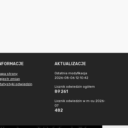
INFORMACJE
AKTUALIZACJE
Ostatnia modyfikacja
apa strony
2026-08-06 12:10:42
ejestr zmian
tatystyki odwiedzin
Licznik odwiedzin ogółem
89 261
Licznik odwiedzin w m-cu 2026-
07
482