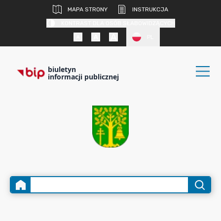
MAPA STRONY
INSTRUKCJA
KONTRAST DLA OSÓB SŁABOWIDZĄCYCH
PL
biuletyn
informacji publicznej