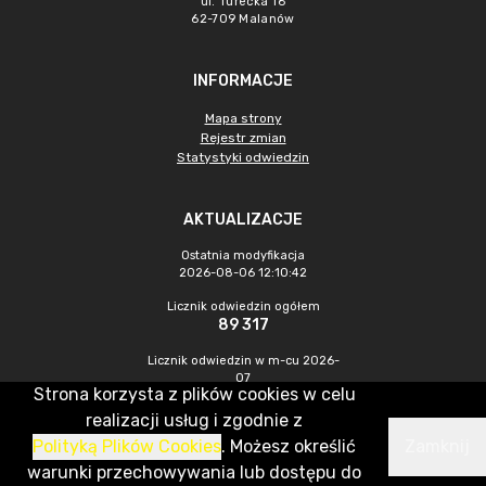
ul. Turecka 16
62-709 Malanów
INFORMACJE
Mapa strony
Rejestr zmian
Statystyki odwiedzin
AKTUALIZACJE
Ostatnia modyfikacja
2026-08-06 12:10:42
Licznik odwiedzin ogółem
89 317
Licznik odwiedzin w m-cu 2026-
07
Strona korzysta z plików cookies w celu
538
realizacji usług i zgodnie z
Polityką Plików Cookies
. Możesz określić
Zamknij
CMS & Hosting: Nefeni Sp. z o.o.
warunki przechowywania lub dostępu do