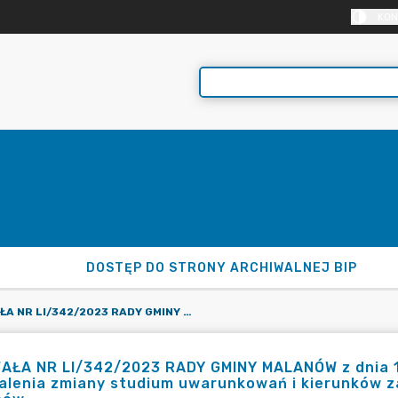
KON
DOSTĘP DO STRONY ARCHIWALNEJ BIP
UCHWAŁA NR LI/342/2023 RADY GMINY MALANÓW Z DNIA 14 CZERWCA 2023 ROKU W SPRAWIE UCHWALENIA ZMIANY STUDIUM UWARUNKOWAŃ I KIERUNKÓW ZAGOSPODAROWANIA PRZESTRZENNEGO GMINY MALANÓW
AŁA NR LI/342/2023 RADY GMINY MALANÓW z dnia 1
alenia zmiany studium uwarunkowań i kierunków 