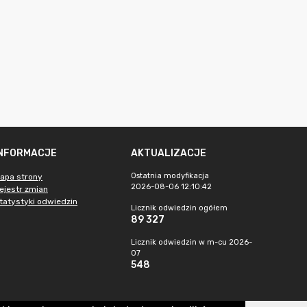
INFORMACJE
AKTUALIZACJE
Ostatnia modyfikacja
apa strony
2026-08-06 12:10:42
ejestr zmian
tatystyki odwiedzin
Licznik odwiedzin ogółem
89 327
Licznik odwiedzin w m-cu 2026-
07
548