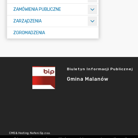
ZAMÓWIENIA PUBLICZNE
ZARZĄDZENIA
ZGROMADZENIA
Biuletyn Informacji Publicznej
Gmina Malanów
CMS & Hosting: Nefeni Sp. z o.o.