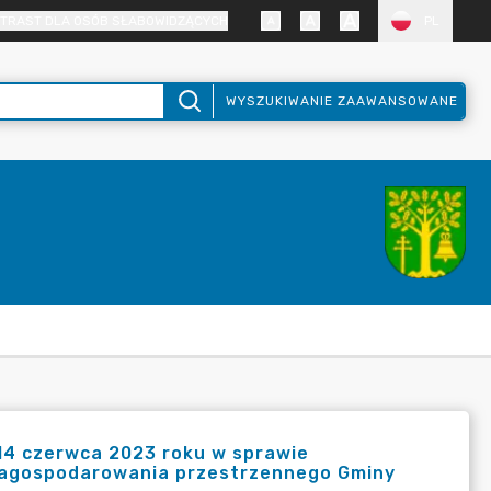
TRAST DLA OSÓB SŁABOWIDZĄCYCH
PL
WYSZUKIWANIE ZAAWANSOWANE
4 czerwca 2023 roku w sprawie
zagospodarowania przestrzennego Gminy