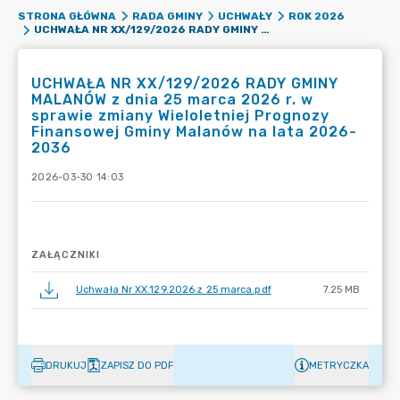
STRONA GŁÓWNA
RADA GMINY
UCHWAŁY
ROK 2026
UCHWAŁA NR XX/129/2026 RADY GMINY MALANÓW Z DNIA 25 MARCA 2026 R. W SPRAWIE ZMIANY WIELOLETNIEJ PROGNOZY FINANSOWEJ GMINY MALANÓW NA LATA 2026-2036
UCHWAŁA NR XX/129/2026 RADY GMINY
MALANÓW z dnia 25 marca 2026 r. w
sprawie zmiany Wieloletniej Prognozy
Finansowej Gminy Malanów na lata 2026-
2036
2026-03-30 14:03
ZAŁĄCZNIKI
Uchwała Nr XX.129.2026 z 25 marca.pdf
7.25 MB
DRUKUJ
ZAPISZ DO PDF
METRYCZKA