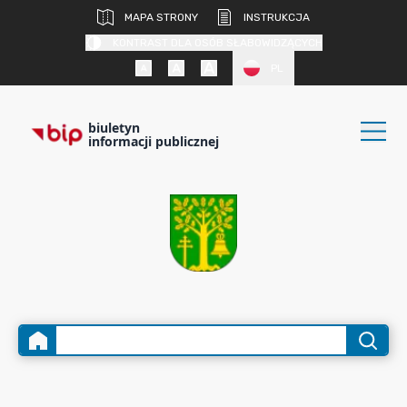
MAPA STRONY
INSTRUKCJA
KONTRAST DLA OSÓB SŁABOWIDZĄCYCH
PL
biuletyn
informacji publicznej