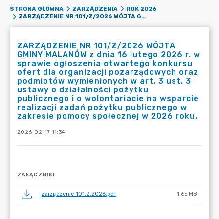
STRONA GŁÓWNA
ZARZĄDZENIA
ROK 2026
ZARZĄDZENIE NR 101/Z/2026 WÓJTA GMINY MALANÓW Z DNIA 16 LUTEGO 2026 R. W SPRAWIE OGŁOSZENIA OTWARTEGO KONKURSU OFERT DLA ORGANIZACJI POZARZĄDOWYCH ORAZ PODMIOTÓW WYMIENIONYCH W ART. 3 UST. 3 USTAWY O DZIAŁALNOŚCI POŻYTKU PUBLICZNEGO I O WOLONTARIACIE NA WSPARCIE REALIZACJI ZADAŃ POŻYTKU PUBLICZNEGO W ZAKRESIE POMOCY SPOŁECZNEJ W 2026 ROKU.
ZARZĄDZENIE NR 101/Z/2026 WÓJTA
GMINY MALANÓW z dnia 16 lutego 2026 r. w
sprawie ogłoszenia otwartego konkursu
ofert dla organizacji pozarządowych oraz
podmiotów wymienionych w art. 3 ust. 3
ustawy o działalności pożytku
publicznego i o wolontariacie na wsparcie
realizacji zadań pożytku publicznego w
zakresie pomocy społecznej w 2026 roku.
2026-02-17 11:34
ZAŁĄCZNIKI
zarządzenie 101.Z.2026.pdf
1.65 MB