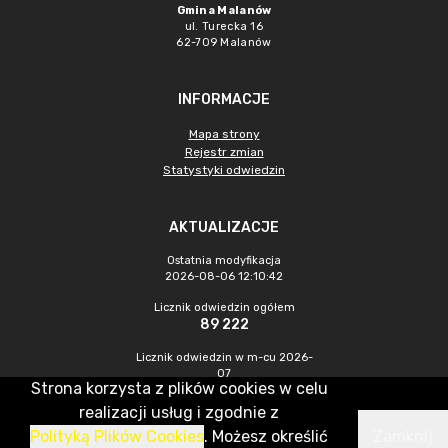
Gmina Malanów
ul. Turecka 16
62-709 Malanów
INFORMACJE
Mapa strony
Rejestr zmian
Statystyki odwiedzin
AKTUALIZACJE
Ostatnia modyfikacja
2026-08-06 12:10:42
Licznik odwiedzin ogółem
89 222
Licznik odwiedzin w m-cu 2026-
07
Strona korzysta z plików cookies w celu
443
realizacji usług i zgodnie z
Polityką Plików Cookies
. Możesz określić
Zamknij
CMS & Hosting: Nefeni Sp. z o.o.