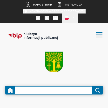
MAPA STRONY
INSTRUKCJA
KONTRAST DLA OSÓB SŁABOWIDZĄCYCH
PL
biuletyn
informacji publicznej