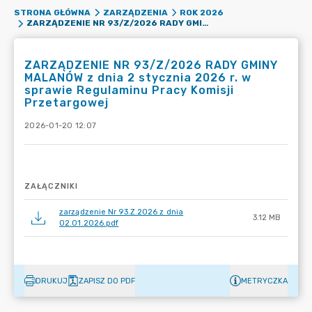
STRONA GŁÓWNA
ZARZĄDZENIA
ROK 2026
ZARZĄDZENIE NR 93/Z/2026 RADY GMINY MALANÓW Z DNIA 2 STYCZNIA 2026 R. W SPRAWIE REGULAMINU PRACY KOMISJI PRZETARGOWEJ
ZARZĄDZENIE NR 93/Z/2026 RADY GMINY
MALANÓW z dnia 2 stycznia 2026 r. w
sprawie Regulaminu Pracy Komisji
Przetargowej
2026-01-20 12:07
ZAŁĄCZNIKI
zarządzenie Nr 93.Z.2026 z dnia
3.12 MB
02.01.2026.pdf
DRUKUJ
ZAPISZ DO PDF
METRYCZKA