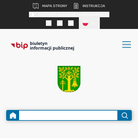
MAPA STRONY
INSTRUKCJA
KONTRAST DLA OSÓB SŁABOWIDZĄCYCH
PL
biuletyn
informacji publicznej