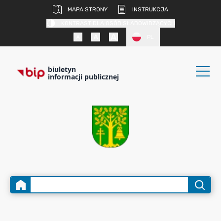
MAPA STRONY
INSTRUKCJA
KONTRAST DLA OSÓB SŁABOWIDZĄCYCH
PL
biuletyn
informacji publicznej