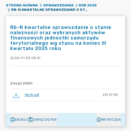
STRONA GŁÓWNA
SPRAWOZDANIA
ROK 2025
RB-N KWARTALNE SPRAWOZDANIE O STANIE NALEŻNOŚCI ORAZ WYBRANYCH AKTYWÓW FINANSOWYCH JEDNOSTKI SAMORZĄDU TERYTORIALNEGO WG STANU NA KONIEC III KWARTAŁU 2025 ROKU
Rb-N kwartalne sprawozdanie o stanie
należności oraz wybranych aktywów
finansowych jednostki samorządu
terytorialnego wg stanu na koniec III
kwartału 2025 roku
2026-01-05 08:51
ZAŁĄCZNIKI
Rb-N.pdf
237.27 KB
DRUKUJ
ZAPISZ DO PDF
METRYCZKA