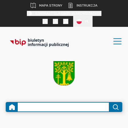
MAPA STRONY
INSTRUKCJA
KONTRAST DLA OSÓB SŁABOWIDZĄCYCH
PL
biuletyn
informacji publicznej