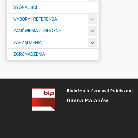
SYGNALIŚCI
WYBORY I REFERENDA
ZAMÓWIENIA PUBLICZNE
ZARZĄDZENIA
ZGROMADZENIA
Biuletyn Informacji Publicznej
Gmina Malanów