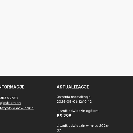
INFORMACJE
AKTUALIZACJE
Ostatnia modyfikacja
apa strony
2026-08-06 12:10:42
ejestr zmian
tatystyki odwiedzin
Licznik odwiedzin ogółem
89 298
Licznik odwiedzin w m-cu 2026-
07