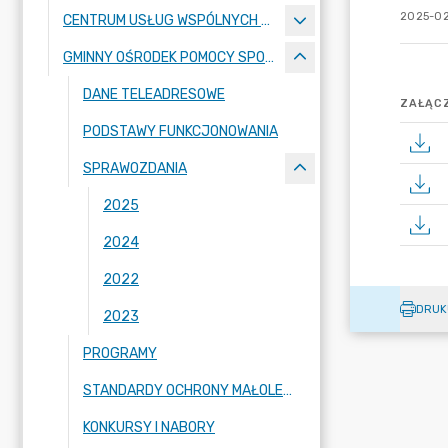
2025-02
CENTRUM USŁUG WSPÓLNYCH W MALANOWIE
GMINNY OŚRODEK POMOCY SPOŁECZNEJ
DANE TELEADRESOWE
ZAŁĄCZ
PODSTAWY FUNKCJONOWANIA
SPRAWOZDANIA
2025
2024
2022
DRUK
2023
PROGRAMY
STANDARDY OCHRONY MAŁOLETNICH
KONKURSY I NABORY