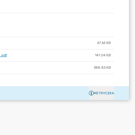
67.65 KB
..pdf
141.04 KB
388.83 KB
METRYCZKA