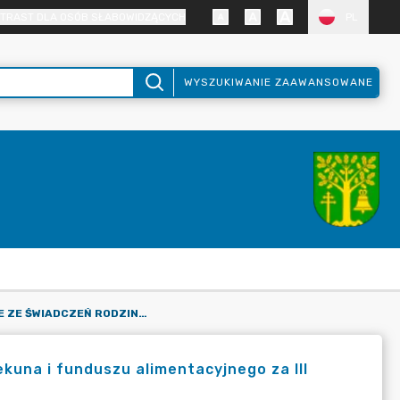
TRAST DLA OSÓB SŁABOWIDZĄCYCH
PL
WYSZUKIWANIE ZAAWANSOWANE
SPRAWOZDANIE ZE ŚWIADCZEŃ RODZINNYCH, ZASIŁKU DLA OPIEKUNA I FUNDUSZU ALIMENTACYJNEGO ZA III KWARTAŁ 2024R.
kuna i funduszu alimentacyjnego za III