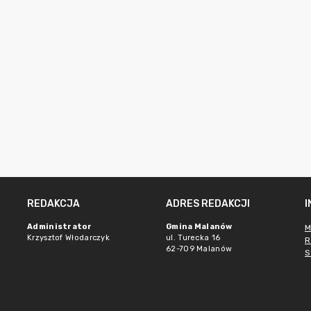
REDAKCJA
ADRES REDAKCJI
Administrator
Gmina Malanów
M
Krzysztof Włodarczyk
ul. Turecka 16
R
62-709 Malanów
S