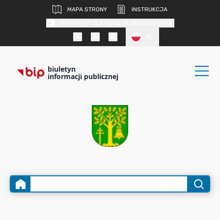
MAPA STRONY
INSTRUKCJA
KONTRAST DLA OSÓB SŁABOWIDZĄCYCH
PL
biuletyn
informacji publicznej