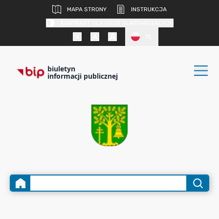
MAPA STRONY
INSTRUKCJA
KONTRAST DLA OSÓB SŁABOWIDZĄCYCH
PL
biuletyn
informacji publicznej