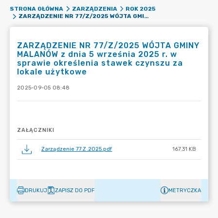
STRONA GŁÓWNA
ZARZĄDZENIA
ROK 2025
ZARZĄDZENIE NR 77/Z/2025 WÓJTA GMINY MALANÓW Z DNIA 5 WRZEŚNIA 2025 R. W SPRAWIE OKREŚLENIA STAWEK CZYNSZU ZA LOKALE UŻYTKOWE
ZARZĄDZENIE NR 77/Z/2025 WÓJTA GMINY
MALANÓW z dnia 5 września 2025 r. w
sprawie określenia stawek czynszu za
lokale użytkowe
2025-09-05 08:48
ZAŁĄCZNIKI
Zarządzenie 77.Z.2025.pdf
167.31 KB
DRUKUJ
ZAPISZ DO PDF
METRYCZKA