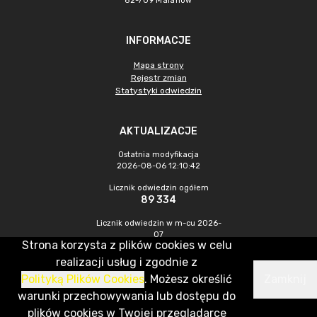
62-709 Malanów
INFORMACJE
Mapa strony
Rejestr zmian
Statystyki odwiedzin
AKTUALIZACJE
Ostatnia modyfikacja
2026-08-06 12:10:42
Licznik odwiedzin ogółem
89 334
Licznik odwiedzin w m-cu 2026-
07
Strona korzysta z plików cookies w celu
555
realizacji usług i zgodnie z
Polityką Plików Cookies
. Możesz określić
Zamknij
CMS & Hosting: Nefeni Sp. z o.o.
warunki przechowywania lub dostępu do
plików cookies w Twojej przeglądarce