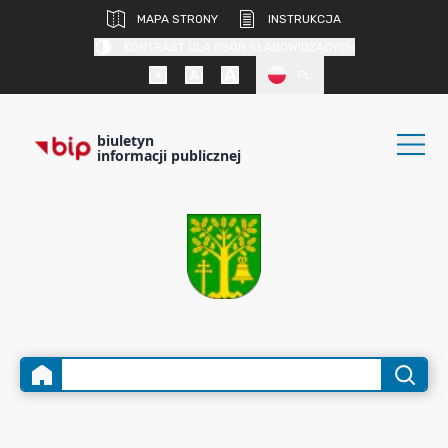
MAPA STRONY
INSTRUKCJA
KONTRAST DLA OSÓB SŁABOWIDZĄCYCH
PL
biuletyn
informacji publicznej