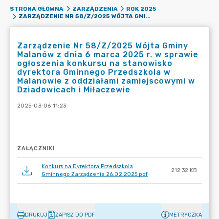
STRONA GŁÓWNA
ZARZĄDZENIA
ROK 2025
ZARZĄDZENIE NR 58/Z/2025 WÓJTA GMINY MALANÓW Z DNIA 6 MARCA 2025 R. W SPRAWIE OGŁOSZENIA KONKURSU NA STANOWISKO DYREKTORA GMINNEGO PRZEDSZKOLA W MALANOWIE Z ODDZIAŁAMI ZAMIEJSCOWYMI W DZIADOWICACH I MIŁACZEWIE
Zarządzenie Nr 58/Z/2025 Wójta Gminy
Malanów z dnia 6 marca 2025 r. w sprawie
ogłoszenia konkursu na stanowisko
dyrektora Gminnego Przedszkola w
Malanowie z oddziałami zamiejscowymi w
Dziadowicach i Miłaczewie
2025-03-06 11:23
ZAŁĄCZNIKI
Konkurs na Dyrektora Przedszkola
212.32 KB
Gminnego Zarządzenie 26.02.2025.pdf
DRUKUJ
ZAPISZ DO PDF
METRYCZKA