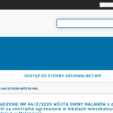
KON
DOSTĘP DO STRONY ARCHIWALNEJ BIP
ZARZĄDZENIE NR 46/Z/2025 WÓJTA GMINY MALANÓW Z DNIA 14.02.2025 R. W SPRAWIE USTALENIA ZALICZKI ZA CENTRALNE OGRZEWANIE W LOKALACH MIESZKALNYCH ZNAJDUJĄCYCH SIĘ W BUDYNKU PRZY UL. TURECKIEJ 6 W MALANOWIE
ĄDZENIE NR 46/Z/2025 WÓJTA GMINY MALANÓW z dni
zki za centralne ogrzewanie w lokalach mieszkalny