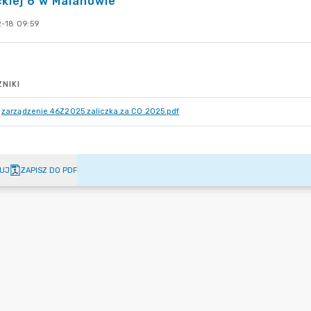
kiej 6 w Malanowie
-18 09:59
NIKI
zarządzenie 46Z2025 zaliczka za CO 2025.pdf
UJ
ZAPISZ DO PDF