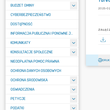
Turec
BUDŻET GMINY
2025-02
CYBERBEZPIECZEŃSTWO
DOSTĘPNOŚĆ
ZAŁĄCZ
INFORMACJA PUBLICZNA I PONOWNE JEJ WYKORZYSTYWANIE
KOMUNIKATY
KONSULTACJE SPOŁECZNE
DRUK
NIEODPŁATNA POMOC PRAWNA
OCHRONA DANYCH OSOBOWYCH
OCHRONA ŚRODOWISKA
OŚWIADCZENIA
PETYCJE
PODATKI