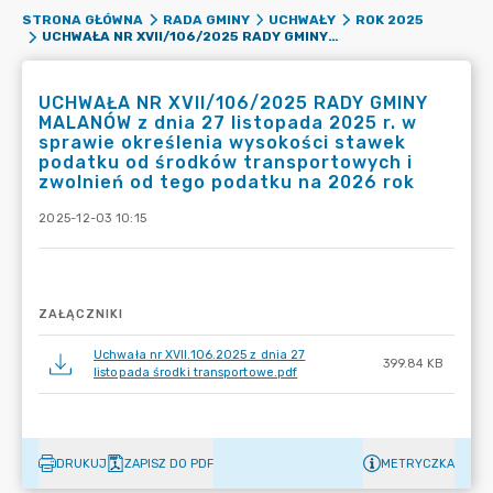
STRONA GŁÓWNA
RADA GMINY
UCHWAŁY
ROK 2025
UCHWAŁA NR XVII/106/2025 RADY GMINY MALANÓW Z DNIA 27 LISTOPADA 2025 R. W SPRAWIE OKREŚLENIA WYSOKOŚCI STAWEK PODATKU OD ŚRODKÓW TRANSPORTOWYCH I ZWOLNIEŃ OD TEGO PODATKU NA 2026 ROK
UCHWAŁA NR XVII/106/2025 RADY GMINY
MALANÓW z dnia 27 listopada 2025 r. w
sprawie określenia wysokości stawek
podatku od środków transportowych i
zwolnień od tego podatku na 2026 rok
2025-12-03 10:15
ZAŁĄCZNIKI
Uchwała nr XVII.106.2025 z dnia 27
399.84 KB
listopada środki transportowe.pdf
DRUKUJ
ZAPISZ DO PDF
METRYCZKA