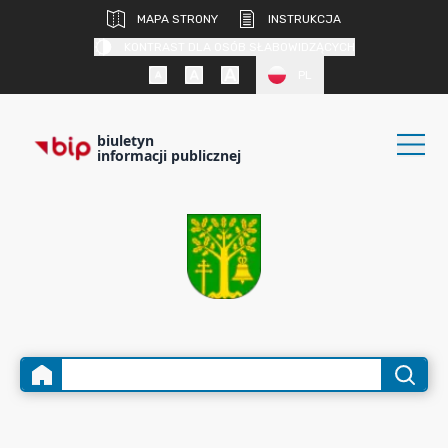
MAPA STRONY
INSTRUKCJA
KONTRAST DLA OSÓB SŁABOWIDZĄCYCH
PL
biuletyn
informacji publicznej