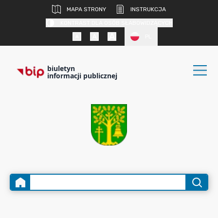
MAPA STRONY
INSTRUKCJA
KONTRAST DLA OSÓB SŁABOWIDZĄCYCH
PL
biuletyn
informacji publicznej