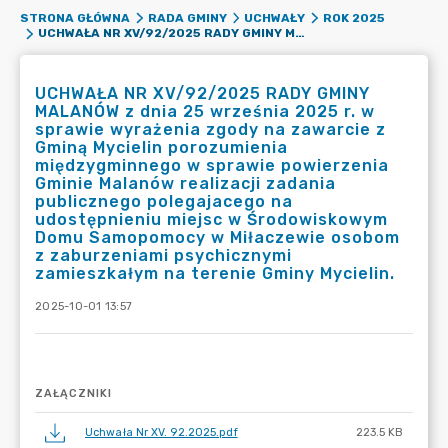
STRONA GŁÓWNA
RADA GMINY
UCHWAŁY
ROK 2025
UCHWAŁA NR XV/92/2025 RADY GMINY MALANÓW Z DNIA 25 WRZEŚNIA 2025 R. W SPRAWIE WYRAŻENIA ZGODY NA ZAWARCIE Z GMINĄ MYCIELIN POROZUMIENIA MIĘDZYGMINNEGO W SPRAWIE POWIERZENIA GMINIE MALANÓW REALIZACJI ZADANIA PUBLICZNEGO POLEGAJACEGO NA UDOSTĘPNIENIU MIEJSC W ŚRODOWISKOWYM DOMU SAMOPOMOCY W MIŁACZEWIE OSOBOM Z ZABURZENIAMI PSYCHICZNYMI ZAMIESZKAŁYM NA TERENIE GMINY MYCIELIN.
UCHWAŁA NR XV/92/2025 RADY GMINY
MALANÓW z dnia 25 września 2025 r. w
sprawie wyrażenia zgody na zawarcie z
Gminą Mycielin porozumienia
międzygminnego w sprawie powierzenia
Gminie Malanów realizacji zadania
publicznego polegajacego na
udostępnieniu miejsc w Środowiskowym
Domu Samopomocy w Miłaczewie osobom
z zaburzeniami psychicznymi
zamieszkałym na terenie Gminy Mycielin.
2025-10-01 13:57
ZAŁĄCZNIKI
Uchwała Nr XV. 92.2025.pdf
223.5 KB