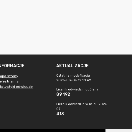
INFORMACJE
AKTUALIZACJE
Ostatnia modyfikacja
apa strony
2026-08-06 12:10:42
ejestr zmian
tatystyki odwiedzin
Licznik odwiedzin ogółem
89 192
Licznik odwiedzin w m-cu 2026-
07
413