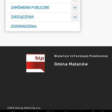
ZAMÓWIENIA PUBLICZNE
ZARZĄDZENIA
ZGROMADZENIA
Biuletyn Informacji Publicznej
Gmina Malanów
CMS & Hosting: Nefeni Sp. z o.o.