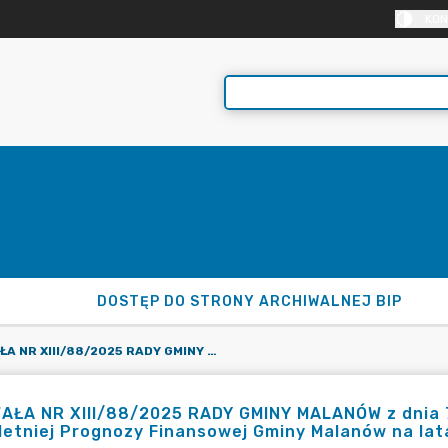
KON
DOSTĘP DO STRONY ARCHIWALNEJ BIP
UCHWAŁA NR XIII/88/2025 RADY GMINY MALANÓW Z DNIA 7 SIERPNIA 2025 R. W SPRAWIE ZMIANY WIELOLETNIEJ PROGNOZY FINANSOWEJ GMINY MALANÓW NA LATA 2025-2033
ŁA NR XIII/88/2025 RADY GMINY MALANÓW z dnia 7 
letniej Prognozy Finansowej Gminy Malanów na la