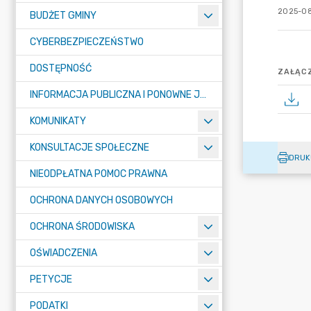
2025-08
BUDŻET GMINY
CYBERBEZPIECZEŃSTWO
DOSTĘPNOŚĆ
ZAŁĄCZ
INFORMACJA PUBLICZNA I PONOWNE JEJ WYKORZYSTYWANIE
KOMUNIKATY
KONSULTACJE SPOŁECZNE
DRUK
NIEODPŁATNA POMOC PRAWNA
OCHRONA DANYCH OSOBOWYCH
OCHRONA ŚRODOWISKA
OŚWIADCZENIA
PETYCJE
PODATKI