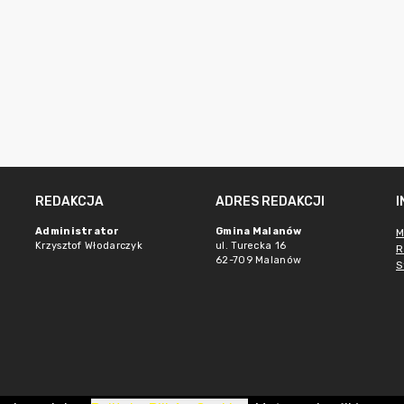
REDAKCJA
ADRES REDAKCJI
Administrator
Gmina Malanów
M
Krzysztof Włodarczyk
ul. Turecka 16
R
62-709 Malanów
S