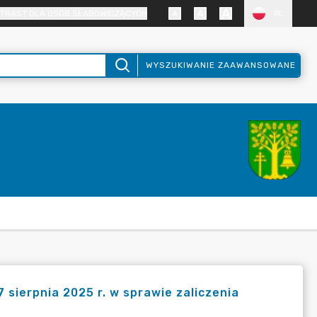
TRAST DLA OSÓB SŁABOWIDZĄCYCH
PL
WYSZUKIWANIE ZAAWANSOWANE
sierpnia 2025 r. w sprawie zaliczenia