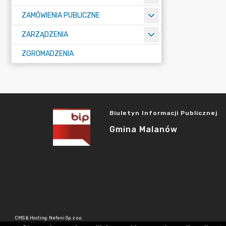
ZAMÓWIENIA PUBLICZNE
ZARZĄDZENIA
ZGROMADZENIA
Biuletyn Informacji Publicznej
Gmina Malanów
CMS & Hosting: Nefeni Sp. z o.o.