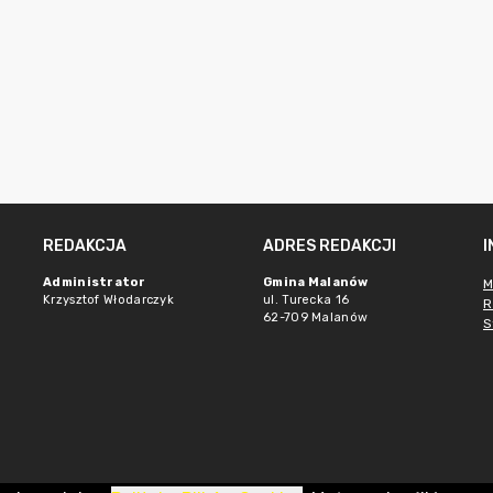
REDAKCJA
ADRES REDAKCJI
Administrator
Gmina Malanów
M
Krzysztof Włodarczyk
ul. Turecka 16
R
62-709 Malanów
S