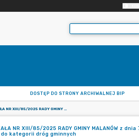
KON
DOSTĘP DO STRONY ARCHIWALNEJ BIP
UCHWAŁA NR XIII/85/2025 RADY GMINY MALANÓW Z DNIA 7 SIERPNIA 2025 R. W SPRAWIE ZALICZENIA DROGI DO KATEGORII DRÓG GMINNYCH
ŁA NR XIII/85/2025 RADY GMINY MALANÓW z dnia 7 
 do kategorii dróg gminnych