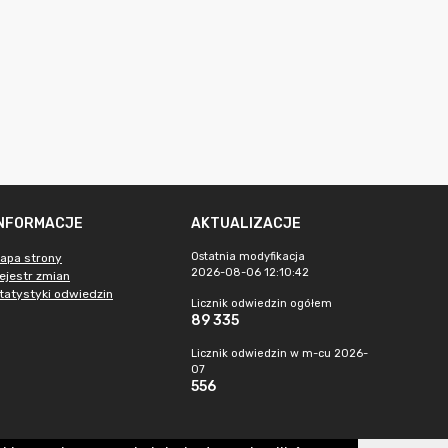
INFORMACJE
AKTUALIZACJE
Ostatnia modyfikacja
apa strony
2026-08-06 12:10:42
ejestr zmian
tatystyki odwiedzin
Licznik odwiedzin ogółem
89 335
Licznik odwiedzin w m-cu 2026-
07
556