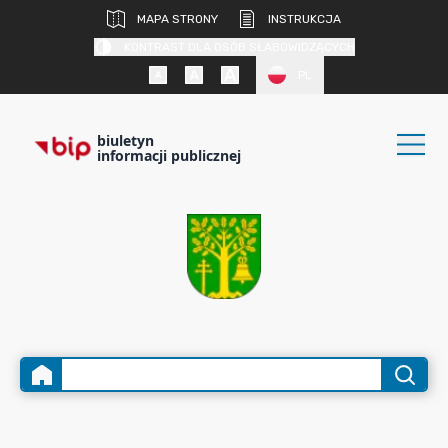
MAPA STRONY
INSTRUKCJA
KONTRAST DLA OSÓB SŁABOWIDZĄCYCH
PL
biuletyn
informacji publicznej