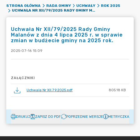
STRONA GŁÓWNA
RADA GMINY
UCHWAŁY
ROK 2025
UCHWAŁA NR XII/79/2025 RADY GMINY MALANÓW Z DNIA 4 LIPCA 2025 R. W SPRAWIE ZMIAN W BUDŻECIE GMINY NA 2025 ROK.
Uchwała Nr XII/79/2025 Rady Gminy
Malanów z dnia 4 lipca 2025 r. w sprawie
zmian w budżecie gminy na 2025 rok.
2025-07-16 15:09
ZAŁĄCZNIKI
Uchwała Nr XII.79.2025.pdf
805.18 KB
DRUKUJ
ZAPISZ DO PDF
POPRZEDNIE WERSJE
METRYCZKA