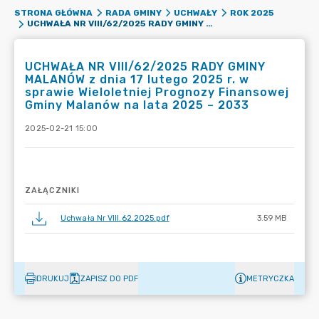
STRONA GŁÓWNA
RADA GMINY
UCHWAŁY
ROK 2025
UCHWAŁA NR VIII/62/2025 RADY GMINY MALANÓW Z DNIA 17 LUTEGO 2025 R. W SPRAWIE WIELOLETNIEJ PROGNOZY FINANSOWEJ GMINY MALANÓW NA LATA 2025 – 2033
UCHWAŁA NR VIII/62/2025 RADY GMINY
MALANÓW z dnia 17 lutego 2025 r. w
sprawie Wieloletniej Prognozy Finansowej
Gminy Malanów na lata 2025 – 2033
2025-02-21 15:00
ZAŁĄCZNIKI
Uchwała Nr VIII.62.2025.pdf
3.59 MB
DRUKUJ
ZAPISZ DO PDF
METRYCZKA