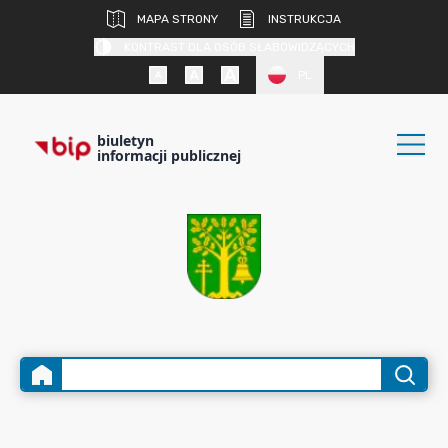
MAPA STRONY
INSTRUKCJA
KONTRAST DLA OSÓB SŁABOWIDZĄCYCH
PL
biuletyn
informacji publicznej