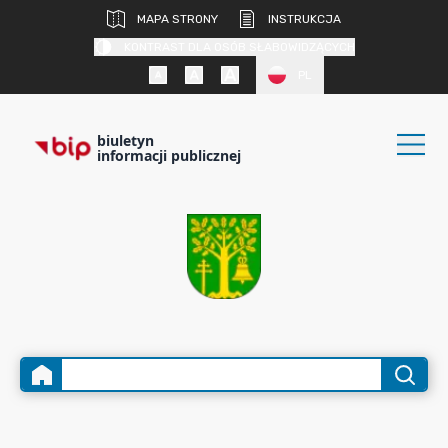
MAPA STRONY
INSTRUKCJA
KONTRAST DLA OSÓB SŁABOWIDZĄCYCH
PL
biuletyn
informacji publicznej