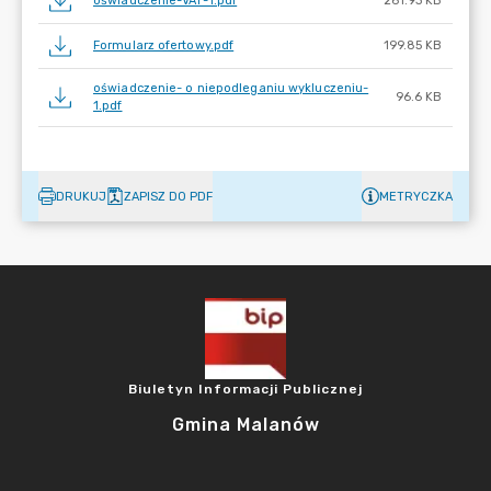
oświadczenie-VAT-1.pdf
261.93 KB
Formularz ofertowy.pdf
199.85 KB
oświadczenie- o niepodleganiu wykluczeniu-
96.6 KB
1.pdf
DRUKUJ
ZAPISZ DO PDF
METRYCZKA
Biuletyn Informacji Publicznej
Gmina Malanów