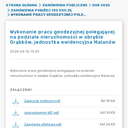
STRONA GŁÓWNA
ZAMÓWIENIA PUBLICZNE
ROK 2025
ZAMÓWIENIA PONIŻEJ 130 000 ZŁ
WYKONANIE PRACY GEODEZYJNEJ POLEGAJĄCEJ NA PODZIALE NIERUCHOMOŚCI W OBRĘBIE GRĄBKÓW, JEDNOSTKA EWIDENCYJNA MALANÓW
Wykonanie pracy geodezyjnej polegającej
na podziale nieruchomości w obrębie
Grąbków, jednostka ewidencyjna Malanów
2025-04-10 13:03
ZAŁĄCZNIKI
Załącznik graficzny.pdf
357.95 KB
oświadczenie-VAT.pdf
261.93 KB
Zapytanie ofertowe.pdf
461.26 KB