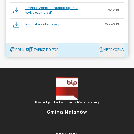
oświadczenie- o niepodleganiu
96.6 KB
wykluczeniu.pdf
Formularz ofertowy.pdf
199.62 KB
DRUKUJ
ZAPISZ DO PDF
METRYCZKA
Biuletyn Informacji Publicznej
Gmina Malanów