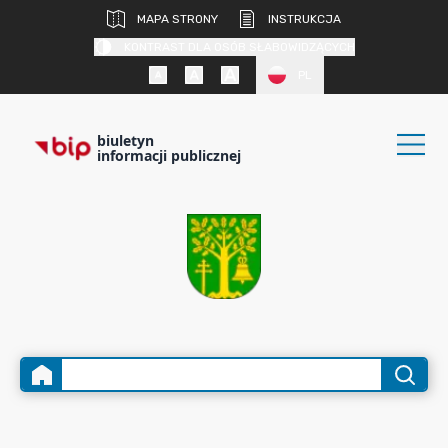
MAPA STRONY
INSTRUKCJA
KONTRAST DLA OSÓB SŁABOWIDZĄCYCH
PL
biuletyn
informacji publicznej