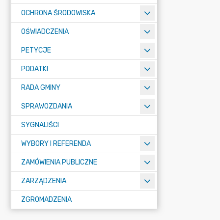
OCHRONA ŚRODOWISKA
OŚWIADCZENIA
PETYCJE
PODATKI
RADA GMINY
SPRAWOZDANIA
SYGNALIŚCI
WYBORY I REFERENDA
ZAMÓWIENIA PUBLICZNE
ZARZĄDZENIA
ZGROMADZENIA