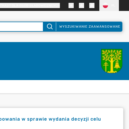
TRAST DLA OSÓB SŁABOWIDZĄCYCH
PL
WYSZUKIWANIE ZAAWANSOWANE
owania w sprawie wydania decyzji celu