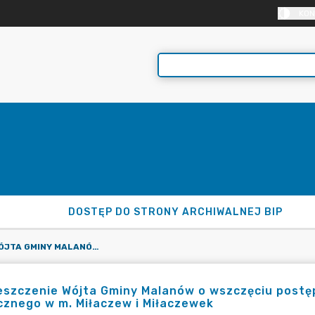
KON
DOSTĘP DO STRONY ARCHIWALNEJ BIP
OBWIESZCZENIE WÓJTA GMINY MALANÓW O WSZCZĘCIU POSTĘPOWANIA W SPRAWIE WYDANIA DECYZJI CELU PUBLICZNEGO W M. MIŁACZEW I MIŁACZEWEK
szczenie Wójta Gminy Malanów o wszczęciu postęp
cznego w m. Miłaczew i Miłaczewek