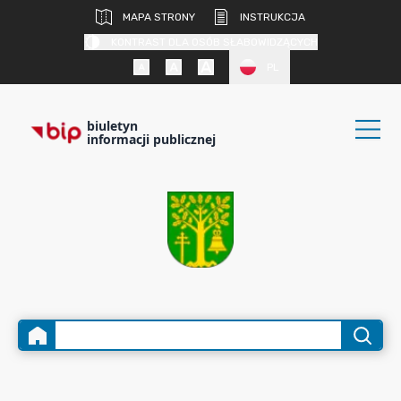
MAPA STRONY
INSTRUKCJA
KONTRAST DLA OSÓB SŁABOWIDZĄCYCH
PL
biuletyn
informacji publicznej