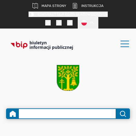
MAPA STRONY
INSTRUKCJA
KONTRAST DLA OSÓB SŁABOWIDZĄCYCH
PL
biuletyn
informacji publicznej