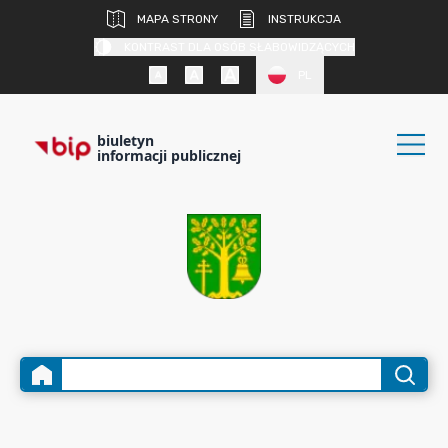
MAPA STRONY
INSTRUKCJA
KONTRAST DLA OSÓB SŁABOWIDZĄCYCH
PL
biuletyn
informacji publicznej