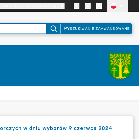
TRAST DLA OSÓB SŁABOWIDZĄCYCH
PL
WYSZUKIWANIE ZAAWANSOWANE
borczych w dniu wyborów 9 czerwca 2024