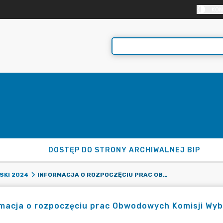
KON
DOSTĘP DO STRONY ARCHIWALNEJ BIP
INFORMACJA O ROZPOCZĘCIU PRAC OBWODOWYCH KOMISJI WYBORCZYCH W DNIU WYBORÓW 9 CZERWCA 2024 R.
SKI 2024
rmacja o rozpoczęciu prac Obwodowych Komisji Wy