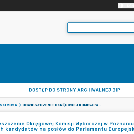
KON
DOSTĘP DO STRONY ARCHIWALNEJ BIP
OBWIESZCZENIE OKRĘGOWEJ KOMISJI WYBORCZEJ W POZNANIU Z DNIA 13 MAJA 2024 R. O ZAREJESTROWANYCH LISTACH KANDYDATÓW NA POSŁÓW DO PARLAMENTU EUROPEJSKIEGO W OKRĘGU WYBORCZYM NR 7
SKI 2024
szczenie Okręgowej Komisji Wyborczej w Poznaniu 
ch kandydatów na posłów do Parlamentu Europejs