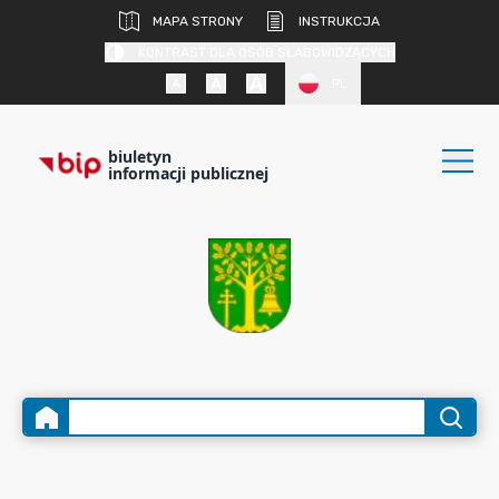
MAPA STRONY
INSTRUKCJA
KONTRAST DLA OSÓB SŁABOWIDZĄCYCH
PL
biuletyn
informacji publicznej