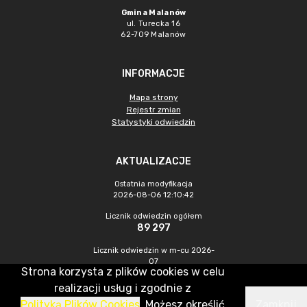
Gmina Malanów
ul. Turecka 16
62-709 Malanów
INFORMACJE
Mapa strony
Rejestr zmian
Statystyki odwiedzin
AKTUALIZACJE
Ostatnia modyfikacja
2026-08-06 12:10:42
Licznik odwiedzin ogółem
89 297
Licznik odwiedzin w m-cu 2026-
07
Strona korzysta z plików cookies w celu
518
realizacji usług i zgodnie z
Polityką Plików Cookies
. Możesz określić
Zamknij
CMS & Hosting: Nefeni Sp. z o.o.