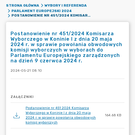
STRONA GŁÓWNA
WYBORY I REFERENDA
PARLAMENT EUROPEJSKI 2024
POSTANOWIENIE NR 451/2024 KOMISARZA WYBORCZEGO W KONINIE I Z DNIA 20 MAJA 2024 R. W SPRAWIE POWOŁANIA OBWODOWYCH KOMISJI WYBORCZYCH W WYBORACH DO PARLAMENTU EUROPEJSKIEGO ZARZĄDZONYCH NA DZIEŃ 9 CZERWCA 2024 R.
Postanowienie nr 451/2024 Komisarza
Wyborczego w Koninie I z dnia 20 maja
2024 r. w sprawie powołania obwodowych
komisji wyborczych w wyborach do
Parlamentu Europejskiego zarządzonych
na dzień 9 czerwca 2024 r.
2024-05-21 08:10
ZAŁĄCZNIKI
Postanowienie nr 451.2024 Komisarza
Wyborczego w Koninie I z dnia 20 maja
164.68 KB
2024 r. w sprawie powołania obwodowych
komisji wyborczych