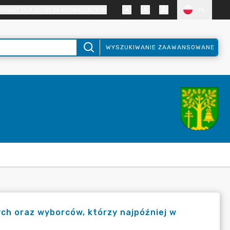
TRAST DLA OSÓB SŁABOWIDZĄCYCH
PL
WYSZUKIWANIE ZAAWANSOWANE
ch oraz wyborców, którzy najpóźniej w