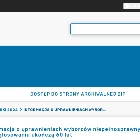
KON
DOSTĘP DO STRONY ARCHIWALNEJ BIP
INFORMACJA O UPRAWNIENIACH WYBORCÓW NIEPEŁNOSPRAWNYCH ORAZ WYBORCÓW, KTÓRZY NAJPÓŹNIEJ W DNIU GŁOSOWANIA UKOŃCZĄ 60 LAT
SKI 2024
macja o uprawnieniach wyborców niepełnosprawny
głosowania ukończą 60 lat