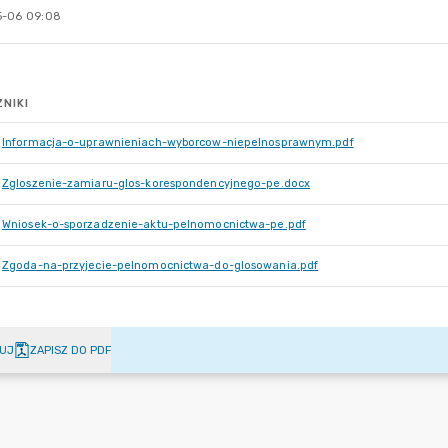
-06 09:08
NIKI
Informacja-o-uprawnieniach-wyborcow-niepelnosprawnym.pdf
Zgloszenie-zamiaru-glos-korespondencyjnego-pe.docx
Wniosek-o-sporzadzenie-aktu-pelnomocnictwa-pe.pdf
Zgoda-na-przyjecie-pelnomocnictwa-do-glosowania.pdf
UJ
ZAPISZ DO PDF