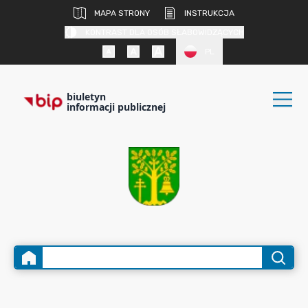
MAPA STRONY
INSTRUKCJA
KONTRAST DLA OSÓB SŁABOWIDZĄCYCH
PL
biuletyn
informacji publicznej