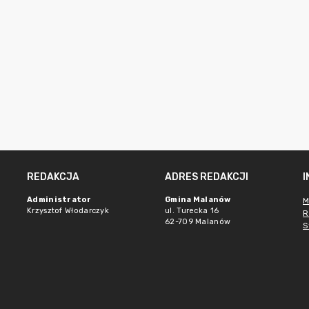
REDAKCJA
ADRES REDAKCJI
Administrator
Gmina Malanów
M
Krzysztof Włodarczyk
ul. Turecka 16
R
62-709 Malanów
S