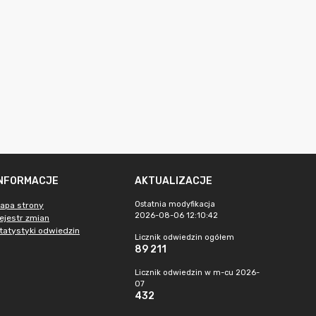
INFORMACJE
AKTUALIZACJE
Ostatnia modyfikacja
apa strony
2026-08-06 12:10:42
ejestr zmian
tatystyki odwiedzin
Licznik odwiedzin ogółem
89 211
Licznik odwiedzin w m-cu 2026-
07
432