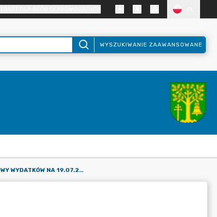
TRAST DLA OSÓB SŁABOWIDZĄCYCH
PL
WYSZUKIWANIE ZAAWANSOWANE
PLAN FINANSOWY WYDATKÓW NA 19.07.2024 R.