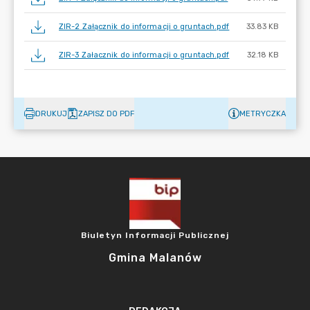
ZIR-2 Załącznik do informacji o gruntach.pdf
33.83 KB
ZIR-3 Załacznik do informacji o gruntach.pdf
32.18 KB
DRUKUJ
ZAPISZ DO PDF
METRYCZKA
Biuletyn Informacji Publicznej
Gmina Malanów