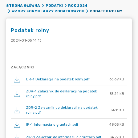
STRONA GŁÓWNA
PODATKI
ROK 2024
PODATEK ROLNY
WZORY FORMULARZY PODATKOWYCH
Podatek rolny
2024-01-05 14:13
ZAŁĄCZNIKI
DR-1 Deklaracja na podatek rolny.pdf
63.69 KB
ZDR-1 Załacznik do deklaracji na podatek
35.24 KB
rolny.pdf
ZDR-2 Załacznik do deklaracji na podatek
34.11 KB
rolny.pdf
IR-1 Informacja o gruntach.pdf
49.05 KB
ZIR-1 Załącznik do informacji o gruntach.pdf
34.77 KB