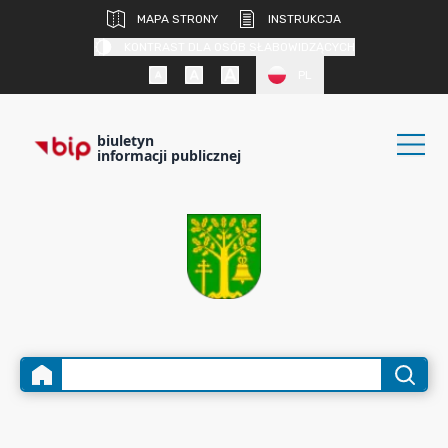
MAPA STRONY
INSTRUKCJA
KONTRAST DLA OSÓB SŁABOWIDZĄCYCH
PL
biuletyn
informacji publicznej