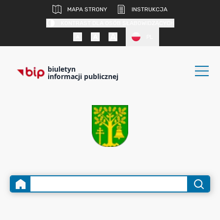
MAPA STRONY
INSTRUKCJA
KONTRAST DLA OSÓB SŁABOWIDZĄCYCH
PL
biuletyn
informacji publicznej