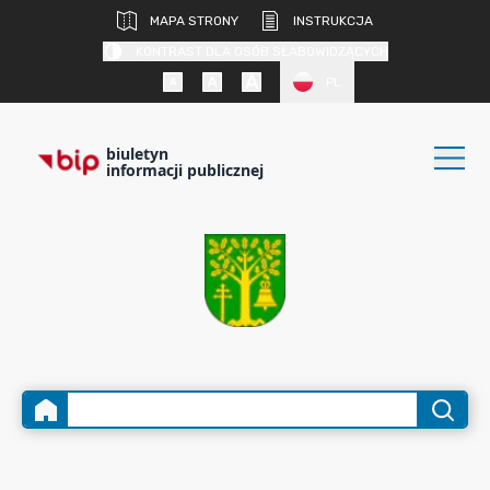
MAPA STRONY
INSTRUKCJA
KONTRAST DLA OSÓB SŁABOWIDZĄCYCH
PL
biuletyn
informacji publicznej