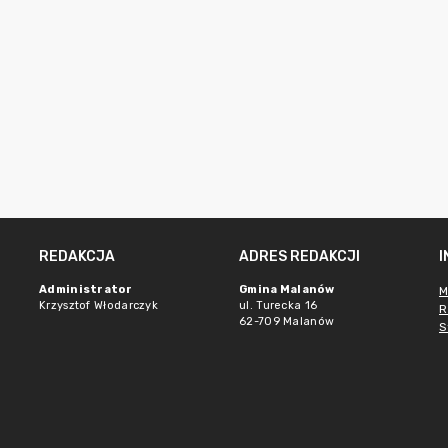
REDAKCJA
ADRES REDAKCJI
Administrator
Gmina Malanów
M
Krzysztof Włodarczyk
ul. Turecka 16
R
62-709 Malanów
S