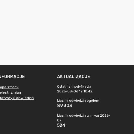
INFORMACJE
AKTUALIZACJE
Ostatnia modyfikacja
apa strony
2026-08-06 12:10:42
ejestr zmian
tatystyki odwiedzin
Licznik odwiedzin ogółem
89 303
Licznik odwiedzin w m-cu 2026-
07
524