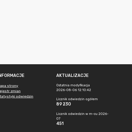
INFORMACJE
AKTUALIZACJE
Ostatnia modyfikacja
apa strony
2026-08-06 12:10:42
ejestr zmian
tatystyki odwiedzin
Licznik odwiedzin ogółem
89 230
Licznik odwiedzin w m-cu 2026-
07
451