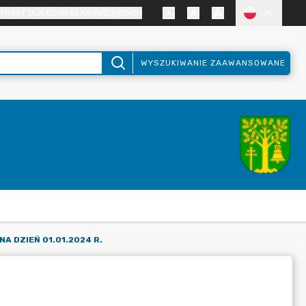
TRAST DLA OSÓB SŁABOWIDZĄCYCH
PL
WYSZUKIWANIE ZAAWANSOWANE
A DZIEŃ 01.01.2024 R.