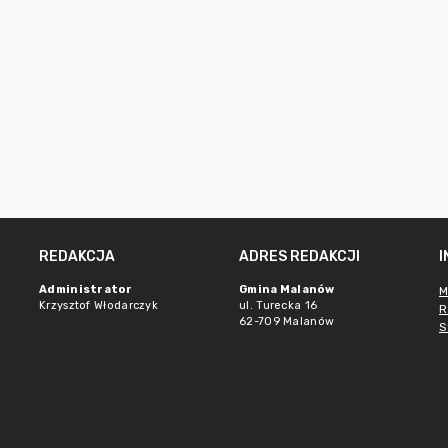
REDAKCJA
ADRES REDAKCJI
Administrator
Gmina Malanów
M
Krzysztof Włodarczyk
ul. Turecka 16
R
62-709 Malanów
S