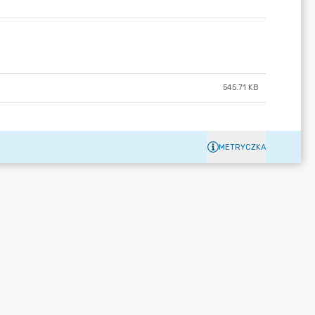
545.71 KB
METRYCZKA