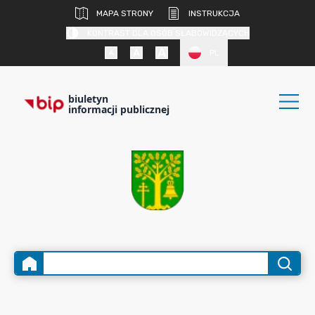
MAPA STRONY
INSTRUKCJA
KONTRAST DLA OSÓB SŁABOWIDZĄCYCH
PL
biuletyn
informacji publicznej