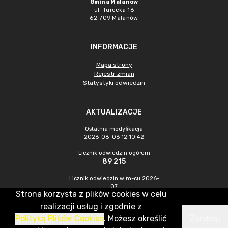
Gmina Malanów
ul. Turecka 16
62-709 Malanów
INFORMACJE
Mapa strony
Rejestr zmian
Statystyki odwiedzin
AKTUALIZACJE
Ostatnia modyfikacja
2026-08-06 12:10:42
Licznik odwiedzin ogółem
89 215
Licznik odwiedzin w m-cu 2026-
07
Strona korzysta z plików cookies w celu
436
realizacji usług i zgodnie z
Polityką Plików Cookies
. Możesz określić
Zamknij
CMS & Hosting: Nefeni Sp. z o.o.