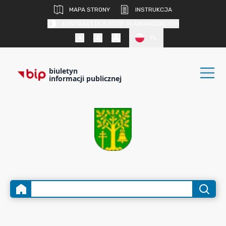
MAPA STRONY
INSTRUKCJA
KONTRAST DLA OSÓB SŁABOWIDZĄCYCH
PL
biuletyn
informacji publicznej