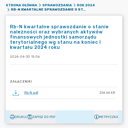
STRONA GŁÓWNA
SPRAWOZDANIA
ROK 2024
RB-N KWARTALNE SPRAWOZDANIE O STANIE NALEŻNOŚCI ORAZ WYBRANYCH AKTYWÓW FINANSOWYCH JEDNOSTKI SAMORZĄDU TERYTORIALNEGO WG STANU NA KONIEC I KWARTAŁU 2024 ROKU
Rb-N kwartalne sprawozdanie o stanie
należności oraz wybranych aktywów
finansowych jednostki samorządu
terytorialnego wg stanu na koniec I
kwartału 2024 roku
2024-04-30 15:06
ZAŁĄCZNIKI
Rb-N.pdf
256.66 KB
DRUKUJ
ZAPISZ DO PDF
METRYCZKA