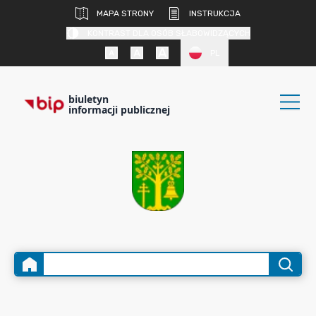
MAPA STRONY
INSTRUKCJA
KONTRAST DLA OSÓB SŁABOWIDZĄCYCH
PL
biuletyn
informacji publicznej