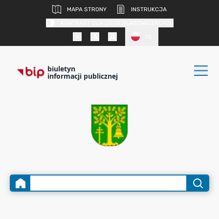
MAPA STRONY
INSTRUKCJA
KONTRAST DLA OSÓB SŁABOWIDZĄCYCH
PL
biuletyn
informacji publicznej